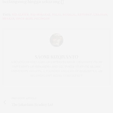
berlangsung hingga sekarang.[]
TAGS:
EID ALFITR
,
EID MUBARAK
,
HALAL BI HALAL
,
KETUPAT
,
LEBARAN
,
NYEKAR
,
OPOR AYAM
,
PECINGAN
SAOMI RIZQIYANTO
A SCHOLARS WHO ALSO AN ENTERPRENEUR. GRADUATE FROM
UNIVERSITY OF INDONESIA AND LECTURER AT STATE ISLAMIC
UNIVERSITY JAKARTA. A FOUNDER AND CEO OF MASAMITRA, AN
INDEPENDENT MEDIA CONSULTANT.
PREVIOUS ARTICLE
The Jakartans Reading List