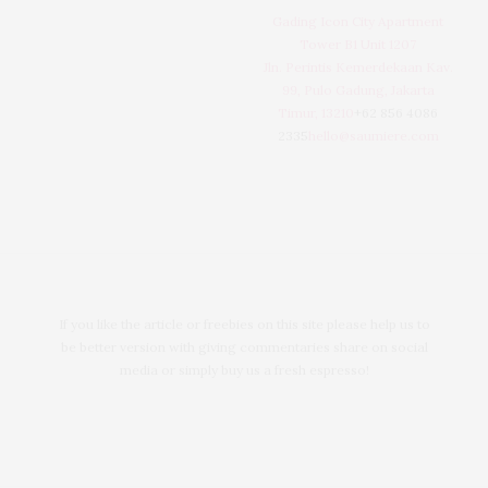
Gading Icon City Apartment
Tower B1 Unit 1207
Jln. Perintis Kemerdekaan Kav.
99, Pulo Gadung, Jakarta
Timur, 13210
+62 856 4086
2335
hello@saumiere.com
If you like the article or freebies on this site please help us to
be better version with giving commentaries share on social
media or simply buy us a fresh espresso!