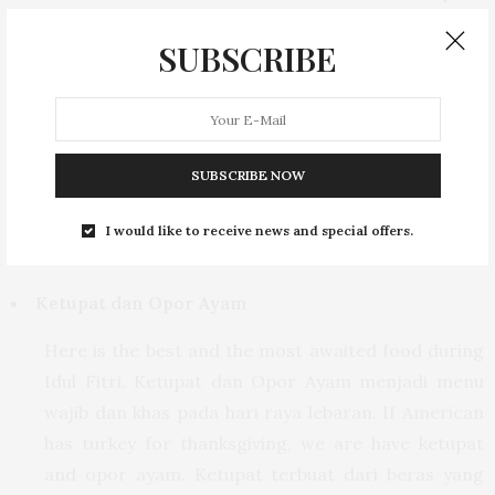
rekan sesama, teman dan kenalan organisasi,
SUBSCRIBE
biasanya dilaksanakan pada hari-hari sepanjang
bulan syawal.
SUBSCRIBE NOW
Halal Bi Halal, biasanya dilakukan di kelurahan, kecamatan, masjid
I would like to receive news and special offers.
hingga perkantoran dan istana kepresidenan.
Ketupat dan Opor Ayam
Here is the best and the most awaited food during
Idul Fitri. Ketupat dan Opor Ayam menjadi menu
wajib dan khas pada hari raya lebaran. If American
has turkey for thanksgiving, we are have ketupat
and opor ayam. Ketupat terbuat dari beras yang