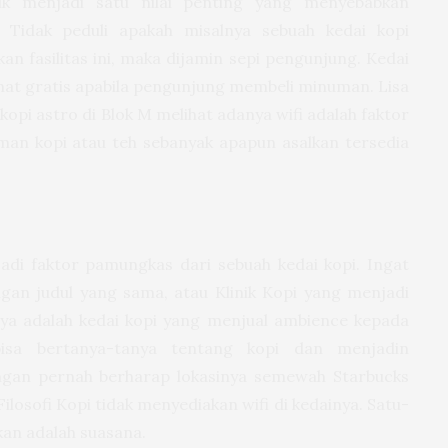
trik menjadi satu nilai penting yang menyebabkan
. Tidak peduli apakah misalnya sebuah kedai kopi
 fasilitas ini, maka dijamin sepi pengunjung. Kedai
nat gratis apabila pengunjung membeli minuman. Lisa
opi astro di Blok M melihat adanya wifi adalah faktor
man kopi atau teh sebanyak apapun asalkan tersedia
adi faktor pamungkas dari sebuah kedai kopi. Ingat
ngan judul yang sama, atau Klinik Kopi yang menjadi
ya adalah kedai kopi yang menjual ambience kepada
isa bertanya-tanya tentang kopi dan menjadin
ngan pernah berharap lokasinya semewah Starbucks
ilosofi Kopi tidak menyediakan wifi di kedainya. Satu-
kan adalah suasana.