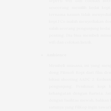
seperti wifi dan colokan lis
seseorang memilih kedai kopi
ternama namun tidak menyediakan
kopi J Co malah menyediakan do
salah seorang pengunjung kedai k
penting. Dia bisa membeli minu
wifi dan colokan listrik.
Ambience
Membeli suasana, ini yang menj
dong Filosofi Kopi dari film de
lokasi shooting AADC 2. Keduan
pengunjung. Penikmat kopi b
kehangatan dengan Barista. Ja
dengan fasilitas mewah, bahkan F
satunya yang FilKop ingin tawar