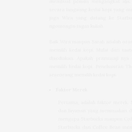
membuat penulis mengangkat alis.
secara langsung kedai kopi yang men
juga Wira yang datang ke Starb
ngomongin tugas kuliah.
Baik Wira maupun Sarah adalah ora
memilih kedai kopi. Mulai dari tast
disediakan. Apakah pramusaji nya 
memilih kedai kopi. Penelusuran T
seseorang memilih kedai kopi.
Faktor Merek
Pertama, adalah faktor merek. N
dan layanan yang memuaskan dar
mengapa Starbucks maupun Coffee
Starbucks dan Coffee Bean men