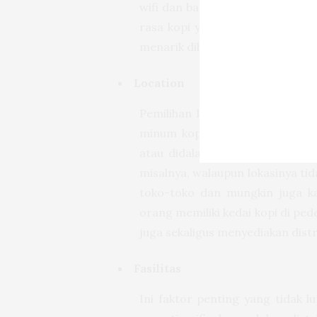
wifi dan banyak nyamuk bukan ma
rasa kopi yang enak diselingi 
menarik dibanding duduk di kafe
Location
Pemilihan lokasi juga menjadi
minum kopi favorit. Entah kedai
atau didalam mall masing-masi
misalnya, walaupun lokasinya ti
toko-toko dan mungkin juga k
orang memiliki kedai kopi di ped
juga sekaligus menyediakan distr
Fasilitas
Ini faktor penting yang tidak l