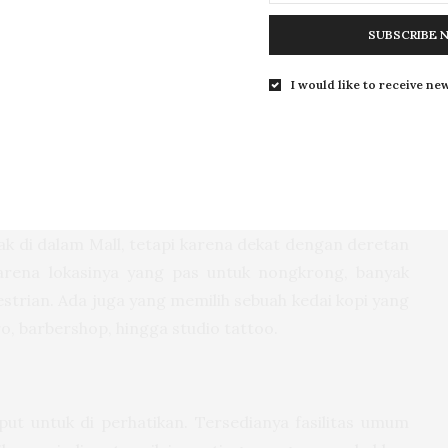
salah. Faktor penting bagi Saiful, dia bisa menikmati
SUBSCRIBE 
isapan rokok dan obrolan dengan seorang kawan lebih
 mewah di mall.
I would like to receive new
 pertimbangan bagi seseorang untuk memilih tempat
 kopi itu berada di pedestrian, samping jalan besar
ng punya kelebihan. Kedai kopi di kawasan Kemang
dak di dalam Mall, tetapi karena dekat dengan deretan
arena lokasinya yang pas untuk nongkrong, banyak
estrian. Ada juga yang memilih sebuah kedai kopi yang
o, barbershop, hingga studio tattoo.
uput untuk di perhatikan. Tersedianya fasilitas umum