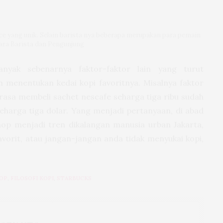
e yang unik. Selain barista nya beberapa merupakan para pemain
tara Barista dan Pengunjung
anyak sebenarnya faktor-faktor lain yang turut
menentukan kedai kopi favoritnya. Misalnya faktor
asa membeli sachet nescafe seharga tiga ribu sudah
eharga tiga dolar. Yang menjadi pertanyaan, di abad
op menjadi tren dikalangan manusia urban Jakarta,
avorit, atau jangan-jangan anda tidak menyukai kopi,
OP
,
FILOSOFI KOPI
,
STARBUCKS