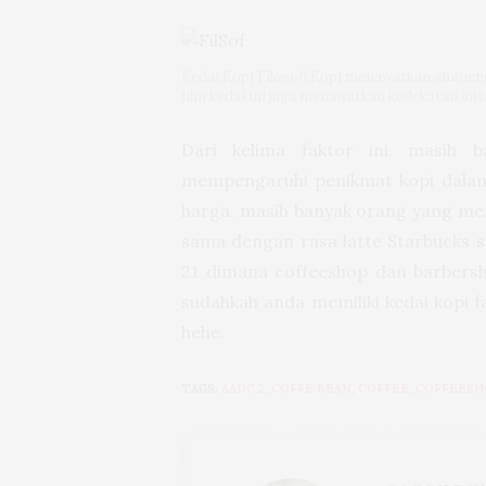
Kedai Kopi Filosofi Kopi menawarkan ambienc
film kedai ini juga menawarkan kedekatan an
Dari kelima faktor ini, masih b
mempengaruhi penikmat kopi dalam 
harga, masih banyak orang yang mer
sama dengan rasa latte Starbucks s
21 dimana coffeeshop dan barbersh
sudahkah anda memiliki kedai kopi f
hehe.
TAGS:
AADC 2
,
COFFE BEAN
,
COFFEE
,
COFFEESH