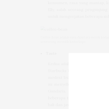
konsumen, rasa yang mantap, lok
Elly, salah seorang pengunjung
untuk mengerjakan beberapa side
Coffee Bean adalah satu diantara merek kedai
seseorang memilih kedai kopi.
Taste
Kedua adalah faktor rasa. Oke 
Starbucks bukanlah rasa kopi me
modest local coffeeshop. Saiful
ini menyebutkan dia lebih suka 
Gandaria. Rasanya menurut di
beberapa tempat penghasil kopi 
bali dan jawa. Bagi Saiful duduk