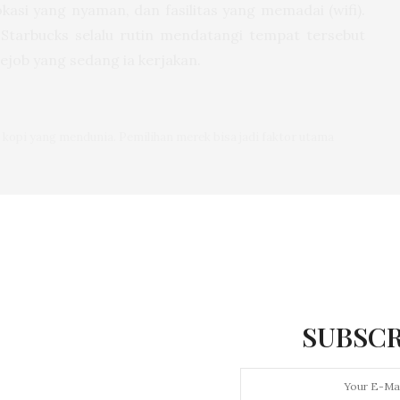
asi yang nyaman, dan fasilitas yang memadai (wifi).
 Starbucks selalu rutin mendatangi tempat tersebut
job yang sedang ia kerjakan.
 kopi yang mendunia. Pemilihan merek bisa jadi faktor utama
ada beberapa penikmat kopi yang merasa bahwa rasa
lainkan rasa es krim, they prefer to settle, in one
 misalnya, mahasiswa salah satu perguruan di Jakarta
nongkrong di kedai kopi pinggir jalan favoritnya di
SUBSCR
a sangat kuat karena didatangkan langsung dari
di Indonesia. Ada sidikalang, gayo, lampung, toraja,
 di kedai kopi tersebut walau tanpa sofa empuk, tanpa