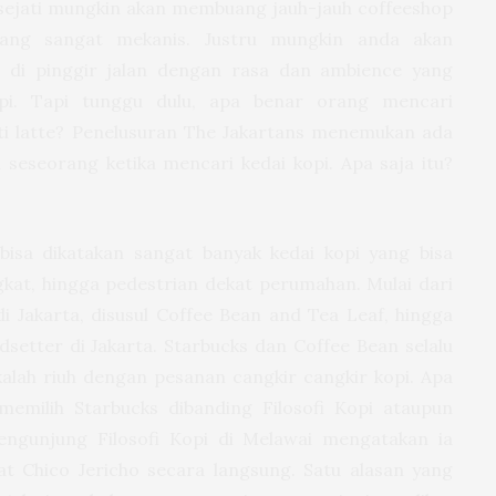
i sejati mungkin akan membuang jauh-jauh coffeeshop
ang sangat mekanis. Justru mungkin anda akan
 di pinggir jalan dengan rasa dan ambience yang
pi. Tapi tunggu dulu, apa benar orang mencari
ti latte? Penelusuran The Jakartans menemukan ada
 seseorang ketika mencari kedai kopi. Apa saja itu?
 bisa dikatakan sangat banyak kedai kopi yang bisa
ngkat, hingga pedestrian dekat perumahan. Mulai dari
i Jakarta, disusul Coffee Bean and Tea Leaf, hingga
ndsetter di Jakarta. Starbucks dan Coffee Bean selalu
 kalah riuh dengan pesanan cangkir cangkir kopi. Apa
emilih Starbucks dibanding Filosofi Kopi ataupun
pengunjung Filosofi Kopi di Melawai mengatakan ia
at Chico Jericho secara langsung. Satu alasan yang