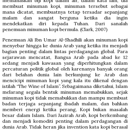
memanaskan biji kopi dalam air, dalam kata lain, dia
membuat minuman kopi, minuman tersebut sebagai
mana dicatat, membuatnya tetap tersadar sepanjang
malam dan sangat berguna ketika dia ingin
mendekatkan diri kepada Tuhan. Dari sanalah
penemuan minuman kopi bermula. (Clark, 2007)
Penemuan Ali Ibn Umar Al-Shadhili akan minuman kopi
menyebar hingga ke dunia Arab yang ketika itu menjadi
bagian penting dalam lintas perdagangan global. Para
sejarawan mencatat, Bangsa Arab pada abad ke 12
sedang menjadi kawasan yang diperhitungkan dalam
percaturan politik global oleh karenanya banyak orang
dari belahan dunia lain berkunjung ke Arab dan
mencicipi minuman kopi yang kala itu dikenal dengan
istilah “The Wine of Islam”. Sebagaimana diketahui, Islam
melarang segala bentuk minuman memabukkan, sejak
minuman kopi tidak memabukkan dan mampu membuat
badan terjaga sepanjang ibadah malam, dan bahkan
memberi energi ketika perang, Kopi bukan masalah
besar dalam Islam. Dari Jazirah Arab, kopi berkembang
dan menjadi komoditi penting dalam perdagangan di
dunia Arab. Tidak heran jika invention kata kopi berasal