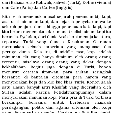
dari Bahasa Arab Kohwah, kahveh (Turki), Koffie (Vienna)
dan Café (Paris) dan Coffee (Inggris).
Kita telah menemukan asal sejarah penemuan biji kopi,
asal usul minuman kopi, dan sejarah penyebarannya ke
seluruh penjuru dunia, hingga penemuan kata kopi, tapi
kita belum menemukan dari mana tradisi minum kopi itu
bermula. Syahdan, dari dunia Arab, kopi menuju ke utara,
tepatnya Turki yang dimasa Kesultanan Ottoman
merupakan sebuah imperium yang menguasai dua
pertiga dunia. Kala itu, di middle east, kopi adalah
minuman elit yang hanya diminum oleh orang-orang
tertentu, misalnya orang-orang yang dekat dengan
kekhalifahan. Begitu juga dengan di Turki, konon
menurut catatan ilmuwan, para Sultan seringkali
bersantai di bantalan ditemani para harem yang
menyediakan kopi dan kue-kue khas Turki. Konon salah
satu alasan banyak istri Khalifah yang diceraikan oleh
Sultan adalah karena ketidakmampuannya dalam
menyediakan minuman kopi. Para pria di Turki terbiasa
berkumpul bersama, untuk berbicara masalah
perdagangan, politik dan agama ditemani oleh Kopi
yang dicampurkan dengan Cardamom (Biji Kapulaga),