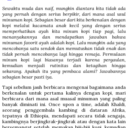
Sewaktu muda dan naif, mungkin diantara kita tidak ada
yang pernah dengan serius berpikir, dari mana asal usul
minuman kopi. Sebagian besar dari kita berkenalan dengan
kopi melalui kacamata anak kecil yang dengan serius
memperhatikan ayah kita minum kopi tiap pagi, lalu
menanyakannya dan mendapatkan jawaban bahwa
minuman favorit ayah adalah kopi. Lalu mungkin ada yang
mencobanya satu sendok dan memutuskan tidak enak dan
tidak pernah mencobanya lagi hingga remaja. Permulaan
minum kopi lagi biasanya terjadi karena pergaulan,
kemudian menjadi rutinitas dan ketagihan hingga
sekarang. Apakah itu yang pembaca alami? Jawabannya
sebagian besar pasti iya.
Tapi sebelum jauh berbicara mengenai bagaimana anda
berkenalan untuk pertama kalinya dengan kopi, mari
berbicara dari mana asal muasal minuman yang paling
banyak diminati ini. Once upon a time, adalah Khaldi,
seorang penggembala kambing di dataran Afrika,
tepatnya di Ethiopia, mendapati secara tidak sengaja,
kambingnya berjingkrak-jingkrak atau dengan kata lain
bersemangat setelah memakan biji-biji kopi, kemudian