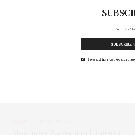
SUBSCR
BUSINESS
,
TALENT
FEBRUARY 9, 2017
Chris Guillebeau: Life as a
SUBSCRIBE 
Micro Entrepreneur
I would like to receive new
Di usianya yang baru mencapai 35 tahun, Chris
Guillebeau sudah mengelilingi 135 negara, padahal
selama…
TALENT
SEPTEMBER 14, 2016
Alexander Zverev dan Lahirnya