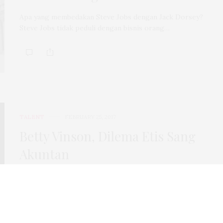
Apa yang membedakan Steve Jobs dengan Jack Dorsey?
Steve Jobs tidak peduli dengan bisnis orang…
TALENT
FEBRUARY 25, 2017
Betty Vinson, Dilema Etis Sang
Akuntan
Satu pertanyaan yang selama ini Betty Vinson hindari
adalah ketika putrinya yang berusia 12 tahun…