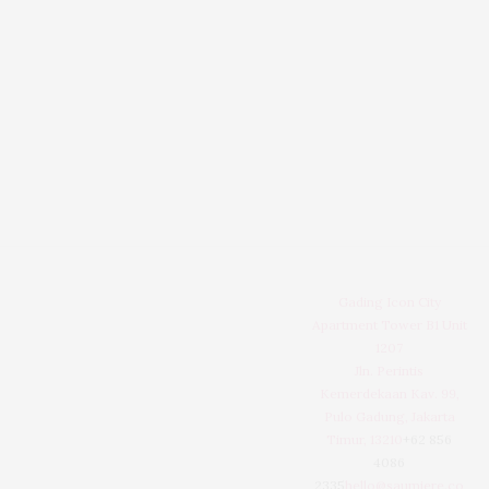
Gading Icon City
Apartment Tower B1 Unit
1207
Jln. Perintis
Kemerdekaan Kav. 99,
Pulo Gadung, Jakarta
Timur, 13210
+62 856
4086
2335
hello@saumiere.co