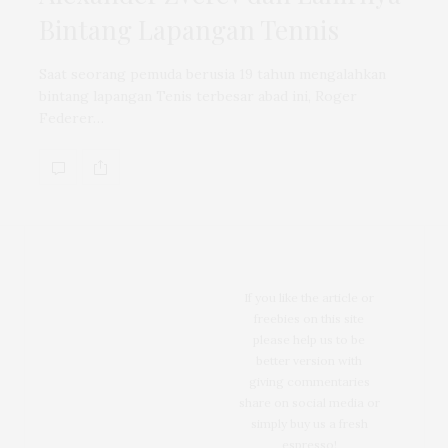
Bintang Lapangan Tennis
Saat seorang pemuda berusia 19 tahun mengalahkan
bintang lapangan Tenis terbesar abad ini, Roger
Federer…
If you like the article or
freebies on this site
please help us to be
better version with
giving commentaries
share on social media or
simply buy us a fresh
espresso!