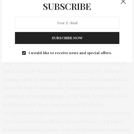
SUBSCRIBE
SUBSCRIBE NOW
I would like to receive news and special offers.
Tapi itu bukan minor yang membuat kafe ini kemudian
kalah dari kafe-kafe lain di deretan jalan itu. Suasana
tenang mirip Starbucks yang menawarkan banyak kursi
dan sofa baik di lantai satu maupun lantai dua cukup
membuat pengunjung lega untuk tidak berpikiran tidak
kebagian kursi. Bagi yang suka untuk sekadar
mengerjakan pekerjaan kantor, ketemuan dengan klien
atau membicarakan bisnis, ini adalah kafe yang tepat.
Bahkan membawa pacar anda untuk membicarakan hal-