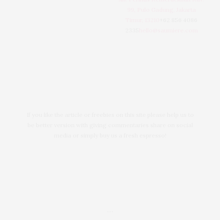
99, Pulo Gadung, Jakarta
Timur, 13210
+62 856 4086
2335
hello@saumiere.com
If you like the article or freebies on this site please help us to
be better version with giving commentaries share on social
media or simply buy us a fresh espresso!
…