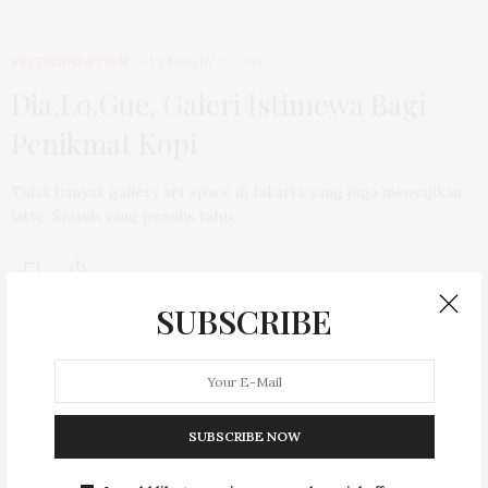
RECOMENDATION
FEBRUARY 22, 2019
Dia.Lo.Gue, Galeri Istimewa Bagi
Penikmat Kopi
Tidak banyak gallery art space di Jakarta yang juga menyajikan
latte. Sejauh yang penulis tahu,…
SUBSCRIBE
OLDER POSTS
WELLNESS
CAFE CULTURE
,
WELLNESS
SUBSCRIBE NOW
Kembali Ke Alam, Sehat Dengan Jamu
Herbal