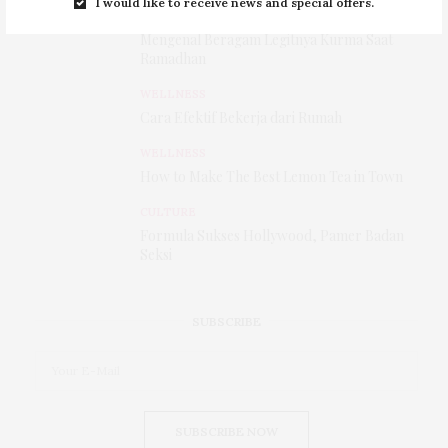
I would like to receive news and special offers.
CULINARY
,
CULTURE
Mengenal Beragam Legitnya Kurma Saat
Ramadhan
WELLNESS
Cara Efektif Bekerja dari Rumah
WELLNESS
How to Make The Best Lemon Tea in Town
CULTURE
Formula Sukses Hollywood, Pamer Badan
Seksi
SUBSCRIBE
SUBSCRIBE NOW