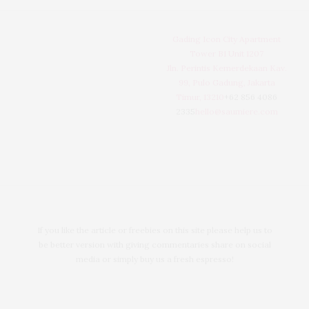
Gading Icon City Apartment
Tower B1 Unit 1207
Jln. Perintis Kemerdekaan Kav.
99, Pulo Gadung, Jakarta
Timur, 13210
+62 856 4086
2335
hello@saumiere.com
If you like the article or freebies on this site please help us to
be better version with giving commentaries share on social
media or simply buy us a fresh espresso!