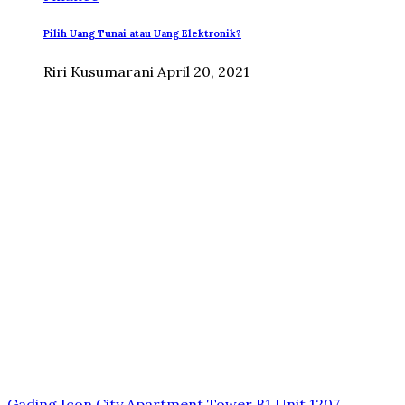
Pilih Uang Tunai atau Uang Elektronik?
Riri Kusumarani
April 20, 2021
Gading Icon City Apartment Tower B1 Unit 1207