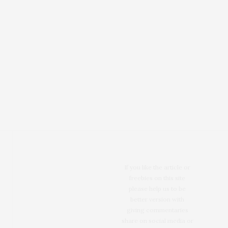
If you like the article or
freebies on this site
please help us to be
better version with
giving commentaries
share on social media or