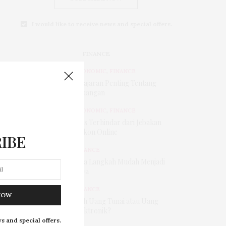
I would like to receive news and special offers.
FINANCE
ECONOMIC
,
FINANCE
Pelajaran Penting Tentang
Keuangan
ECONOMIC
,
FINANCE
Tips Terhindar dari Jebakan
Diskon Online
IBE
FINANCE
Tiga Langkah Mudah Menjadi
Kaya
FINANCE
NOW
Pilih Uang Tunai atau Uang
Elektronik?
s and special offers.