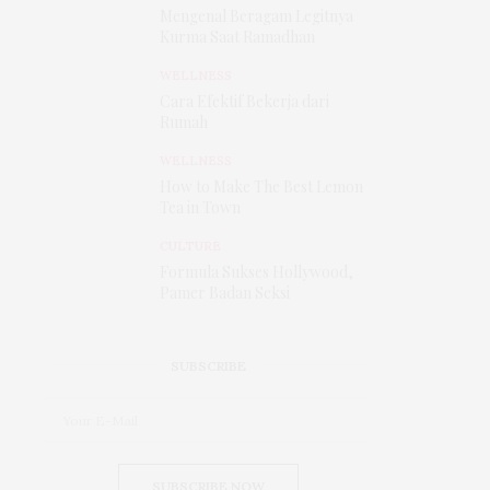
Mengenal Beragam Legitnya
Kurma Saat Ramadhan
WELLNESS
Cara Efektif Bekerja dari
Rumah
WELLNESS
How to Make The Best Lemon
Tea in Town
CULTURE
Formula Sukses Hollywood,
Pamer Badan Seksi
SUBSCRIBE
SUBSCRIBE NOW