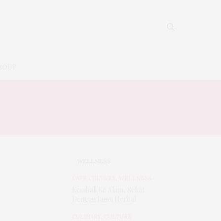
BOUT
WELLNESS
CAFE CULTURE
,
WELLNESS
Kembali Ke Alam, Sehat
Dengan Jamu Herbal
CULINARY
,
CULTURE