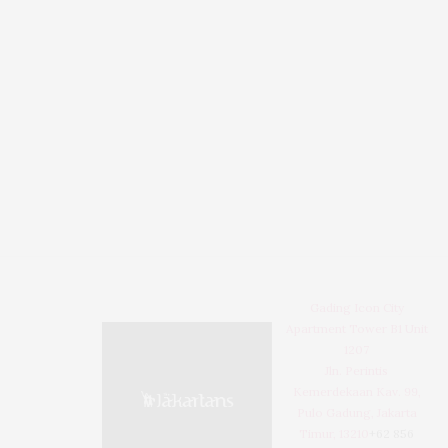
Gading Icon City
Apartment Tower B1 Unit
1207
Jln. Perintis
Kemerdekaan Kav. 99,
Pulo Gadung, Jakarta
Timur, 13210
+62 856